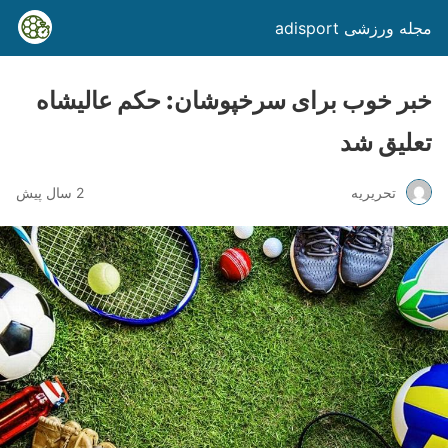
مجله ورزشی adisport
خبر خوب برای سرخپوشان: حکم عالیشاه
تعلیق شد
تحریریه
2 سال پیش