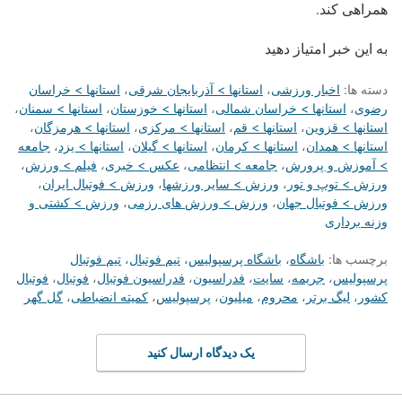
همراهی کند.
به این خبر امتیاز دهید
دسته ها:
اخبار ورزشی
،
استانها > آذربایجان شرقی
،
استانها > خراسان
رضوی
،
استانها > خراسان شمالی
،
استانها > خوزستان
،
استانها > سمنان
،
استانها > قزوین
،
استانها > قم
،
استانها > مرکزی
،
استانها > هرمزگان
،
استانها > همدان
،
استانها > کرمان
،
استانها > گیلان
،
استانها > یزد
،
جامعه
> آموزش و پرورش
،
جامعه > انتظامی
،
عکس > خبری
،
فیلم > ورزش
،
ورزش > توپ و تور
،
ورزش > سایر ورزشها
،
ورزش > فوتبال ایران
،
ورزش > فوتبال جهان
،
ورزش > ورزش های رزمی
،
ورزش > کشتی و
وزنه برداری
برچسب ها:
باشگاه
،
باشگاه پرسپولیس
،
تیم فوتبال
،
تیم فوتبال
پرسپولیس
،
جریمه
،
سایت
،
فدراسیون
،
فدراسیون فوتبال
،
فوتبال
،
فوتبال
کشور
،
لیگ برتر
،
محروم
،
میلیون
،
پرسپولیس
،
کمیته انضباطی
،
گل گهر
یک دیدگاه ارسال کنید