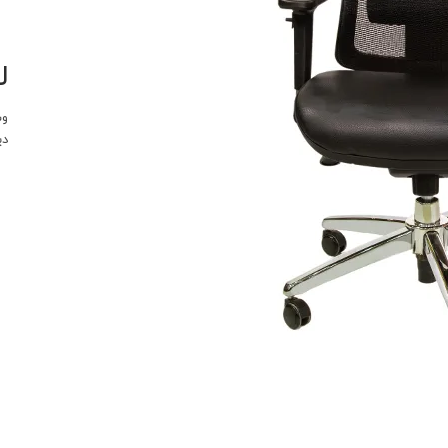
ل
وب
دی