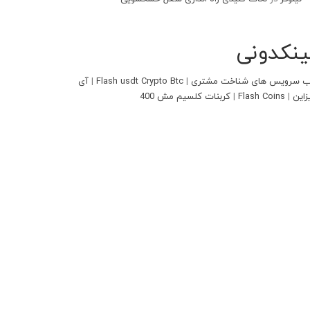
ینکدونی
 سرویس های شناخت مشتری
|
Flash usdt Crypto Btc
|
آی
زاین
|
Flash Coins
|
کربنات کلسیم مش 400