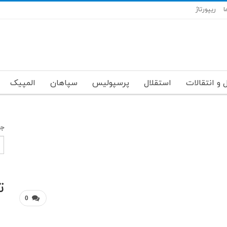
ا
ریپورتاژ
 و انتقالات
استقلال
پرسپولیس
سپاهان
المپیک
جس
ت
0