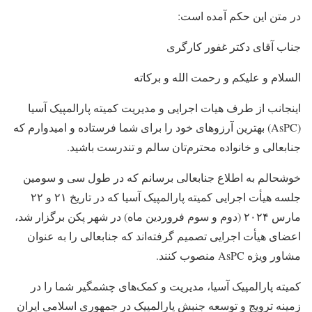
در متن این حکم آمده است:
جناب آقای دکتر غفور کارگری
السلام و علیکم و رحمت الله و برکاته
اینجانب از طرف هیات اجرایی و مدیریت کمیته پارالمپیک آسیا
(AsPC) بهترین آرزوهای خود را برای شما فرستاده و امیدوارم که
جنابعالی و خانواده محترم‌تان سالم و تندرست باشید.
خوشحالم به اطلاع جنابعالی برسانم که در طول سی و سومین
جلسه هیأت اجرایی کمیته پارالمپیک آسیا که در تاریخ ۲۱ و ۲۲
مارس ۲۰۲۴ (دوم و سوم فروردین ماه) در شهر پکن برگزار شد،
اعضای هیأت اجرایی تصمیم گرفته‌اند که جنابعالی را به عنوان
مشاور ویژه AsPC منصوب کنند.
کمیته پارالمپیک آسیا، مدیریت و کمک‌های چشمگیر شما را در
زمینه ﺗﺮﻭﯾﺞ ﻭ توسعه ﺟﻨﺒﺶ پارالمپیک در ﺟﻤﻬﻮﺭی ﺍﺳﻼمی ﺍﯾﺮﺍﻥ