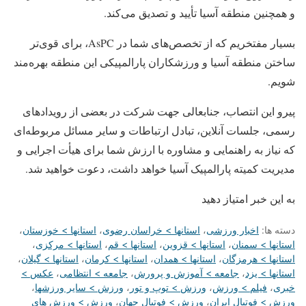
و همچنین ﻣﻨﻄﻘﻪ آسیا تأیید و تصدیق می‌کند.
بسیار مفتخریم که از تخصص‌های شما در AsPC، برای قوی‌تر
ساختن منطقه آسیا و ورزشکاران پارالمپیکی این منطقه بهره‌مند
‌شویم.
پیرو این انتصاب، جنابعالی جهت شرکت در بعضی از رویدادهای
رسمی، جلسات آنلاین، تبادل ارتباطات و سایر مسائل مربوطه‌ای
که نیاز به راهنمایی و مشاوره با ارزش شما برای هیأت اجرایی و
مدیریت کمیته پارالمپیک آسیا خواهد داشت، دعوت خواهید شد.
به این خبر امتیاز دهید
دسته ها:
اخبار ورزشی
،
استانها > خراسان رضوی
،
استانها > خوزستان
،
استانها > سمنان
،
استانها > قزوین
،
استانها > قم
،
استانها > مرکزی
،
استانها > هرمزگان
،
استانها > همدان
،
استانها > کرمان
،
استانها > گیلان
،
استانها > یزد
،
جامعه > آموزش و پرورش
،
جامعه > انتظامی
،
عکس >
خبری
،
فیلم > ورزش
،
ورزش > توپ و تور
،
ورزش > سایر ورزشها
،
ورزش > فوتبال ایران
،
ورزش > فوتبال جهان
،
ورزش > ورزش های