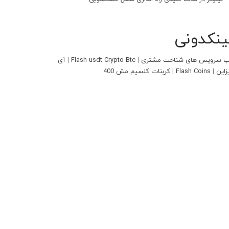
ینکدونی
 سرویس های شناخت مشتری
|
Flash usdt Crypto Btc
|
آی
زاین
|
Flash Coins
|
کربنات کلسیم مش 400