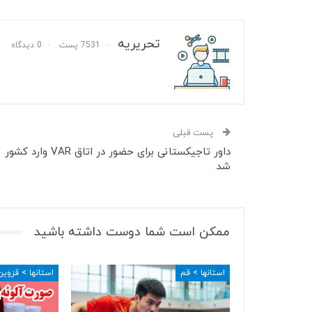
تحریریه
7531 پست
0 دیدگاه
پست قبلی
داور تاجیکستانی برای حضور در اتاق VAR وارد کشور
شد
ممکن است شما دوست داشته باشید
استانها > قم
استانها > قزوین