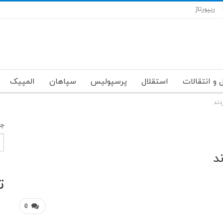
ریپورتاژ
 و انتقالات
استقلال
پرسپولیس
سپاهان
المپیک
جس
ت
0