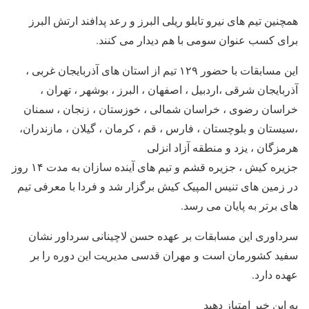
همچنین تیم های نیرو تابلو ریلی البرز و رعد پدافند ارتش البرز
برای کسب عنوان سومی با هم دیدار می کنند.
این مسابقات با حضور ۱۲۹ تیم از استان های آذربایجان غربی ،
آذربایجان شرقی ،اردبیل ، اصفهان ، البرز ، بوشهر ، تهران ،
خراسان رضوی ، خراسان شمالی ، خوزستان ، زنجان ، سمنان
،سیستان و بلوچستان ، فارس ، قم ، کرمان ، گیلان ، مازندران،
هرمزگان ، یزد و منطقه آزاد انزلی
جزیره کیش ، جزیره قشم و تیم های آینده سازان به مدت ۱۴ روز
در زمین های تنیس المپیک کیش برگزار شد و فردا با معرفی تیم
های برتر به پایان می رسد.
سرداوری این مسابقات بر عهده حسن لاچینانی سرداور نشان
سفید کشورمان است و مهران قدسی مدیریت این دوره را بر
عهده دارد.
به این خبر امتیاز دهید