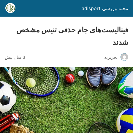
مجله ورزشی adisport
فینالیست‌های جام حذفی تنیس مشخص
شدند
تحریریه
3 سال پیش