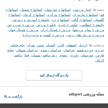
دسته ها:
اخبار ورزشی
،
استانها > خوزستان
،
استانها > سمنان
،
استانها >
قم
،
استانها > مازندران
،
استانها > مرکزی
،
استانها > کرمان
،
استانها >
گلستان
،
استانها > گیلان
،
استانها > یزد
،
جامعه > آموزش و پرورش
،
جامعه > انتظامی
،
عکس > خبری
،
فیلم > ورزش
،
ورزش > توپ و تور
،
ورزش > سایر ورزشها
،
ورزش > فوتبال ایران
،
ورزش > فوتبال جهان
،
ورزش > ورزش های رزمی
،
ورزش > کشتی و وزنه برداری
برچسب ها:
اردبیل
،
اصفهان
،
البرز
،
المپیک
،
تنیس
،
تهران
،
جام حذفی
،
جزیره
،
جزیره قشم
،
خراسان
،
خراسان رضوی
،
خراسان شمالی
،
خلیج
فارس
،
خوزستان
،
داوری
،
رضوی
،
رعد پدافند
،
سمنان
،
فینا
،
پدافند
،
کرمان
یک دیدگاه ارسال کنید
مجله ورزشی adisport
بازگشت به بالا