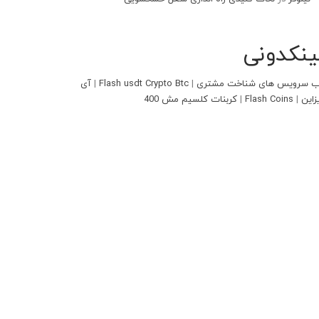
ینکدونی
 سرویس های شناخت مشتری
|
Flash usdt Crypto Btc
|
آی
زاین
|
Flash Coins
|
کربنات کلسیم مش 400