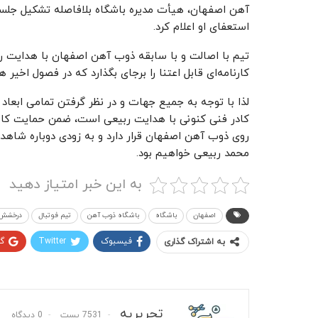
آهن اصفهان، هیأت مدیره باشگاه بلافاصله تشکیل جلسه 
استعفای او اعلام کرد.
تیم با اصالت و با سابقه ذوب آهن اصفهان با هدایت ر
کارنامه‌ای قابل اعتنا را برجای بگذارد که در فصول اخیر 
لذا با توجه به جمیع جهات و در نظر گرفتن تمامی ابعاد
کادر فنی کنونی با هدایت ربیعی است، ضمن حمایت کامل 
روی ذوب آهن اصفهان قرار دارد و به زودی دوباره شا
محمد ربیعی خواهیم بود.
به این خبر امتیاز دهید
اصفهان
باشگاه
باشگاه ذوب آهن
تیم فوتبال
درخشش
فیسبوک
Twitter
گ
به اشتراک گذاری
تحریریه
7531 پست
0 دیدگاه