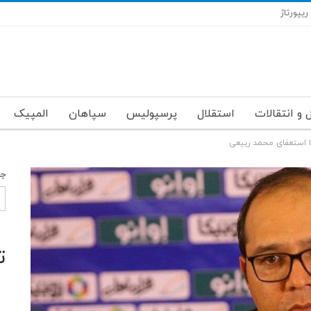
ریپورتاژ
 و انتقالات
استقلال
پرسپولیس
سپاهان
المپیک
 استعفای محمد ربیعی
جس
ت