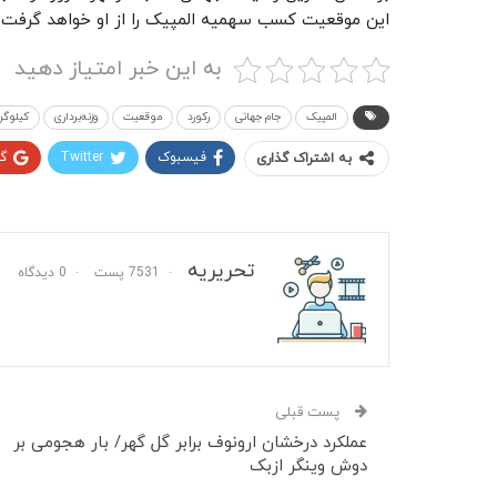
این موقعیت کسب سهمیه المپیک را از او خواهد گرفت.
به این خبر امتیاز دهید
المپیک
جام جهانی
رکورد
موقعیت
وزنه‌برداری
کیلوگر
فیسبوک
Twitter
گ
به اشتراک گذاری
تحریریه
7531 پست
0 دیدگاه
پست قبلی
عملکرد درخشان ارونوف برابر گل گهر/ بار هجومی بر
دوش وینگر ازبک