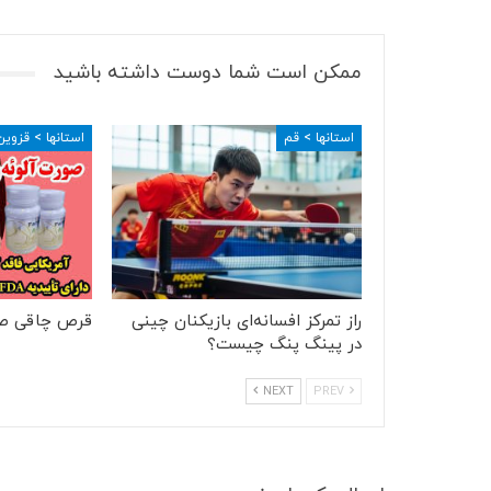
ممکن است شما دوست داشته باشید
استانها > قم
استانها > قزوین
راز تمرکز افسانه‌ای بازیکنان چینی
قرص چاقی ص
در پینگ پنگ چیست؟
NEXT
PREV