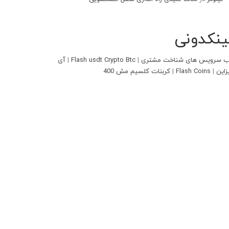
ینکدونی
 سرویس های شناخت مشتری
|
Flash usdt Crypto Btc
|
آی
زاین
|
Flash Coins
|
کربنات کلسیم مش 400