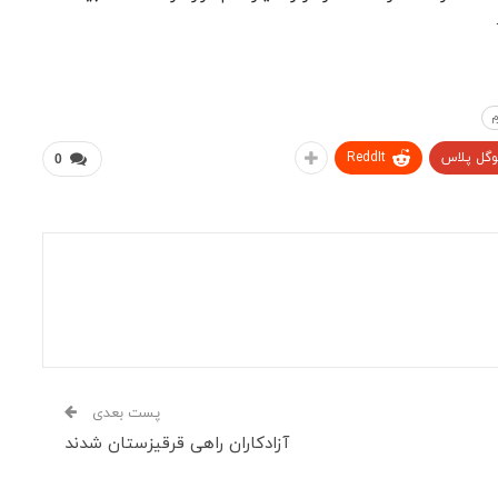
م
وگل پلاس
ReddIt
0
پست بعدی
آزادکاران راهی قرقیزستان شدند